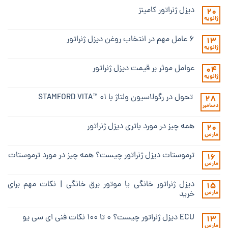
دیزل ژنراتور کامینز
20
ژانویه
۶ عامل مهم در انتخاب روغن دیزل ژنراتور
13
ژانویه
عوامل موثر بر قیمت دیزل ژنراتور
04
ژانویه
تحول در رگولاسیون ولتاژ با STAMFORD VITA™ ۰۱
28
دسامبر
همه چیز در مورد باتری دیزل ژنراتور
20
مارس
ترموستات دیزل ژنراتور چیست؟ همه چیز در مورد ترموستات
16
مارس
دیزل ژنراتور خانگی یا موتور برق خانگی | نکات مهم برای
15
مارس
خرید
ECU دیزل ژنراتور چیست؟ ۰ تا ۱۰۰ نکات فنی ای سی یو
13
مارس